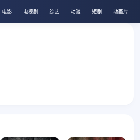
电影
电视剧
综艺
动漫
短剧
动画片