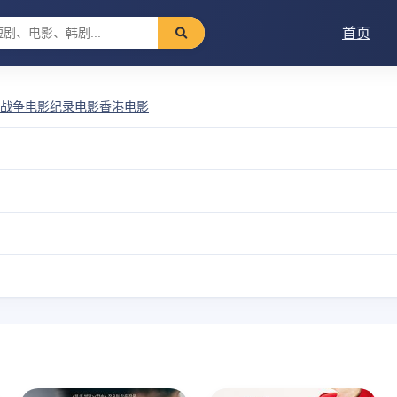
首页
战争电影
纪录电影
香港电影