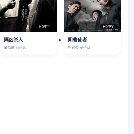
HD中字
HD中字
隔凶杀人
阴曹使者
廉晶雅,池珍熙
朴叙俊,安圣基