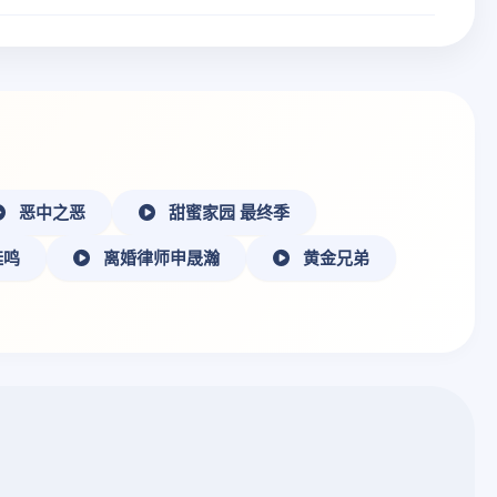
恶中之恶
甜蜜家园 最终季
蛙鸣
离婚律师申晟瀚
黄金兄弟