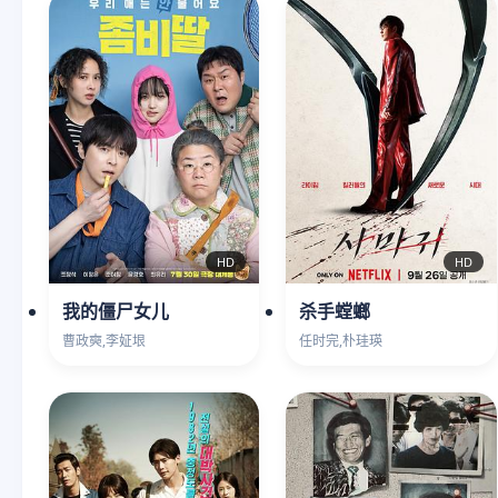
HD
HD
我的僵尸女儿
杀手螳螂
曹政奭,李姃垠
任时完,朴珪瑛