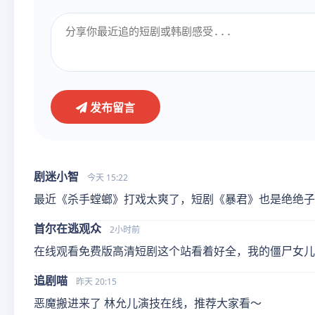
发布留言
剧迷小智
今天 15:22
最近《杀手螳螂》打戏太爽了，短剧《暴君》也是绝绝子
首尔在逃观众
2小时前
在线观看免费版高清短剧这个站看着好全，我的僵尸女儿
追剧喵
昨天 20:15
恶魔搬进来了 林允儿演技在线，推荐大家看～