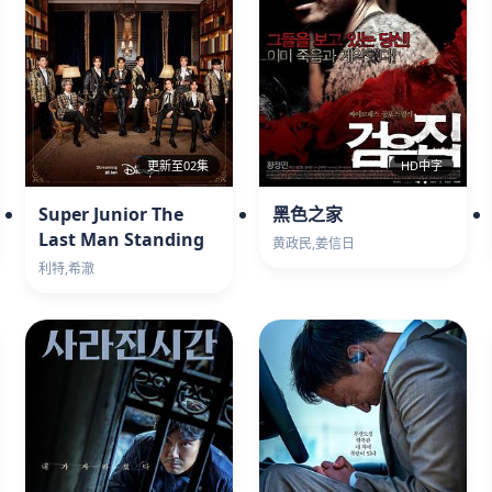
更新至02集
HD中字
Super Junior The
黑色之家
Last Man Standing
黄政民,姜信日
利特,希澈