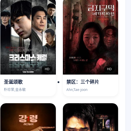
HD
HD
圣诞颂歌
禁区：三个碎片
朴珍荣,金永敏
Ahn,Tae-joon