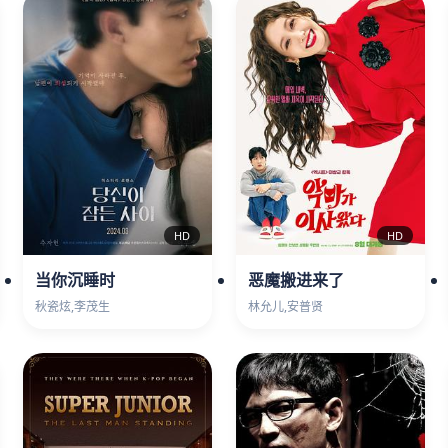
HD
HD
当你沉睡时
恶魔搬进来了
秋瓷炫,李茂生
林允儿,安普贤