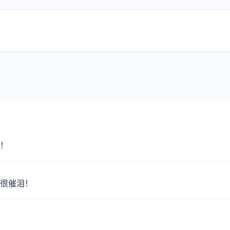
！
很催泪！